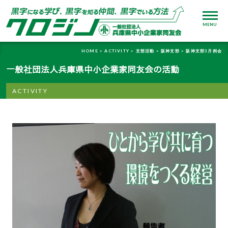
MENU
HOME >
ACTIVITY >
支部活動 >
阪神支部 >
阪神支部3月例会
一般社団法人兵庫県中小企業家同友会の活動
ACTIVITY