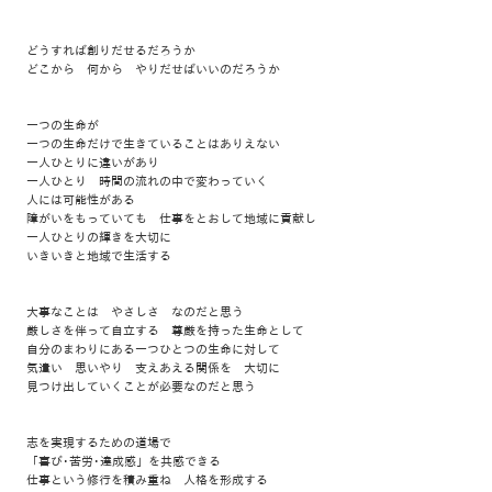
どうすれば創りだせるだろうか
どこから 何から やりだせばいいのだろうか
一つの生命が
一つの生命だけで生きていることはありえない
一人ひとりに違いがあり
一人ひとり 時間の流れの中で変わっていく
人には可能性がある
障がいをもっていても 仕事をとおして地域に貢献し
一人ひとりの輝きを大切に
いきいきと地域で生活する
大事なことは やさしさ なのだと思う
厳しさを伴って自立する 尊厳を持った生命として
自分のまわりにある一つひとつの生命に対して
気遣い 思いやり 支えあえる関係を 大切に
見つけ出していくことが必要なのだと思う
志を実現するための道場で
「喜び･苦労･達成感」を共感できる
仕事という修行を積み重ね 人格を形成する