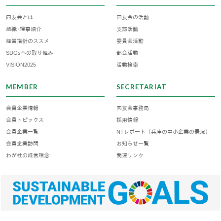
同友会とは
同友会の活動
組織･理事紹介
支部活動
経営指針のススメ
委員会活動
SDGsへの取り組み
部会活動
VISION2025
活動検索
MEMBER
SECRETARIAT
会員企業情報
同友会事務局
会員トピックス
採用情報
会員企業一覧
NTレポート（兵庫の中小企業の景況）
会員企業訪問
お知らせ一覧
わが社の経営理念
関連リンク