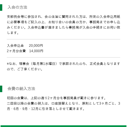
入会の方法
支部例会等に参加され、会の主旨に賛同された方は、所定の入会申込用紙
に必要事項をご記入の上、お知り合いの会員の方か、事務局までお申し込
みください。入会申込書が届きましたら事務局が入会の手続きにお伺い致
します。
入会申込金 20,000円
2ヶ月分会費 14,000円
※なお、理事会（毎月第1水曜日）で承認されたのち、正式会員となります
ので、ご了承ください。
会費の納入方法
初回の会費は、上記の通り2ヶ月分を事務局員が戴きに参ります。
二回目以降の会費の納入は、口座振替えとなり、原則として3ヶ月ごと、3
月・6月・9月・12月に引き落としさせて戴きます。