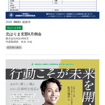
2026
08/21
姫路市
北はりま支部
北はりま支部8月例会
株式会社AQUANCE
代表取締役 松永 大仙
経営者の責任