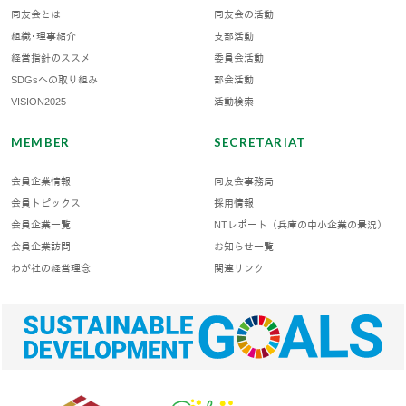
同友会とは
同友会の活動
組織･理事紹介
支部活動
経営指針のススメ
委員会活動
SDGsへの取り組み
部会活動
VISION2025
活動検索
MEMBER
SECRETARIAT
会員企業情報
同友会事務局
会員トピックス
採用情報
会員企業一覧
NTレポート（兵庫の中小企業の景況）
会員企業訪問
お知らせ一覧
わが社の経営理念
関連リンク