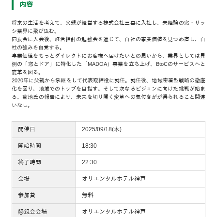
内容
将来の生活を考えて、父親が経営する株式会社三喜に入社し、未経験の窓・サッ
シ業界に飛び込む。
同友会に入会後、経営指針の勉強会を通じて、自社の事業価値を見つめ直し、自
社の強みを自覚する。
事業価値をもっとダイレクトにお客様へ届けたいとの思いから、業界としては異
例の「窓とドア」に特化した「MADOA」事業を立ち上げ、BtoCのサービスへと
変革を図る。
2020年に父親から承継をして代表取締役に就任。就任後、地域密着型戦略の徹底
化を図り、地域でのトップを目指す。そして次なるビジョンに向けた挑戦が始ま
る。菊地氏の報告により、未来を切り開く変革への気付きがが得られること間違
いなし。
開催日
2025/09/18(木)
開始時間
18:30
終了時間
22:30
会場
オリエンタルホテル神戸
参加費
無料
懇親会会場
オリエンタルホテル神戸