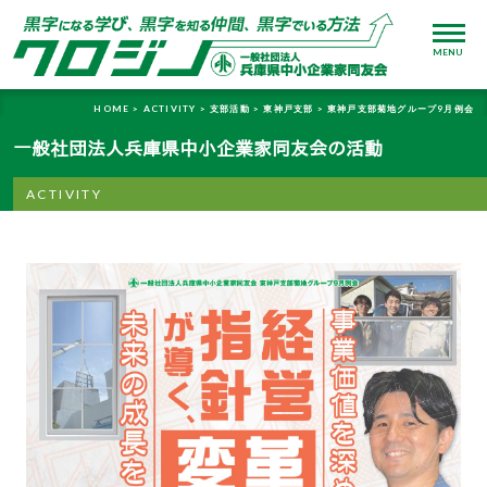
MENU
HOME >
ACTIVITY >
支部活動 >
東神戸支部 >
東神戸支部菊地グループ9月例会
一般社団法人兵庫県中小企業家同友会の活動
ACTIVITY