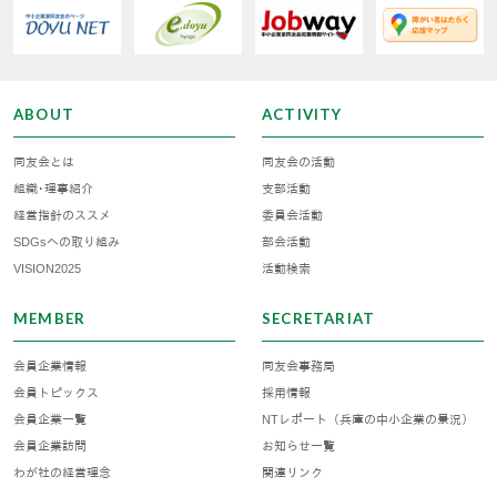
ABOUT
ACTIVITY
同友会とは
同友会の活動
組織･理事紹介
支部活動
経営指針のススメ
委員会活動
SDGsへの取り組み
部会活動
VISION2025
活動検索
MEMBER
SECRETARIAT
会員企業情報
同友会事務局
会員トピックス
採用情報
会員企業一覧
NTレポート（兵庫の中小企業の景況）
会員企業訪問
お知らせ一覧
わが社の経営理念
関連リンク