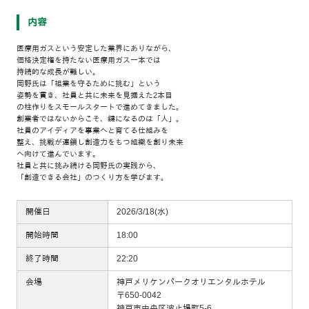
内容
医療用ガスという安定した業界にありながら、
価格決定権を持たない医療用ガス一本では
持続的な成長が難しい。
岡野氏は「祖業を守るために挑む」という
姿勢を貫き、社員と共に未来を見据えた2本目
の柱作りをスモールスタートで進めてきました。
創業者ではないからこそ、鍵になるのは「人」。
社員のアイディアを事業へと育てる仕組みを
整え、挑戦が連鎖し創造力をもつ組織を創り未来
へ向けて進んでいます。
社員と共に挑み続ける岡野氏の実践から、
「創造できる会社」のつくり方を学びます。
開催日
2026/3/18(水)
開始時間
18:00
終了時間
22:20
会場
神戸メリケンパークオリエンタルホテル
〒650-0042
神戸市中央区波止場町5-6