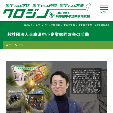
MENU
HOME >
ACTIVITY >
支部活動 >
東神戸支部 >
【東神戸支部 3月支部例会】
一般社団法人兵庫県中小企業家同友会の活動
ACTIVITY