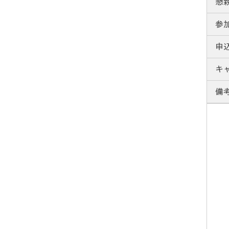
懇
参
申
キ
備