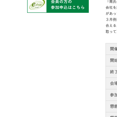
「南氏
会社を
があっ
３月例
合える
取って
開
開
終
会
参
懇