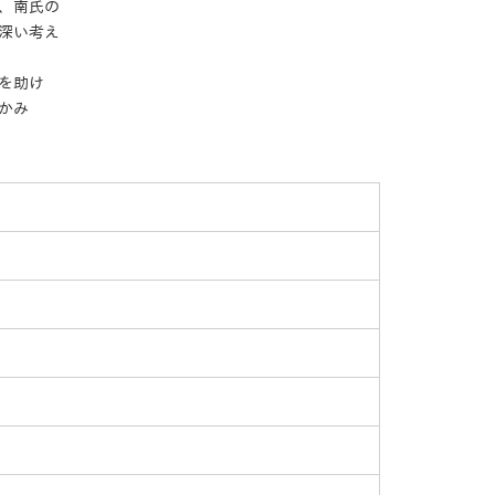
、南氏の
深い考え
を助け
かみ