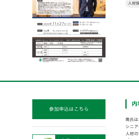
人材
内
参加申込はこちら
南氏は
シニア
人材の