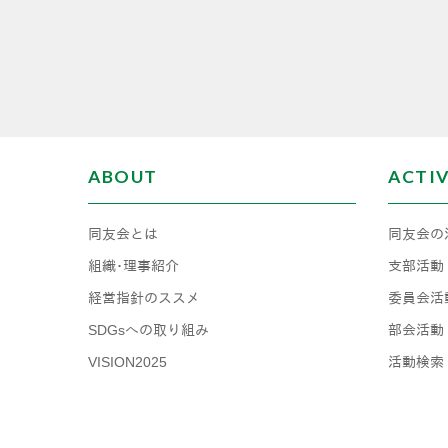
ABOUT
ACTI
同友会とは
同友会の
組織･理事紹介
支部活動
経営指針のススメ
委員会活
SDGsへの取り組み
部会活動
VISION2025
活動検索