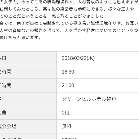
の女子力」あってこその職場環境作り、人材育成のようにも思えますが
訪問してみたところ、実は他の経営者も参考にできる、様々な工夫や、
てのことだということを、感じ取ることができました。
会では、南氏が自社で実践されている働き易い職場環境作りや、お互い
人材の育成などの報告を通じて、人を活かす経営についてのヒントをつ
頂けたらと思います。
催日
2018/03/22(木)
始時間
18:30
了時間
21:00
場
グリーンヒルホテル神戸
加費
0円
親会会場
無料