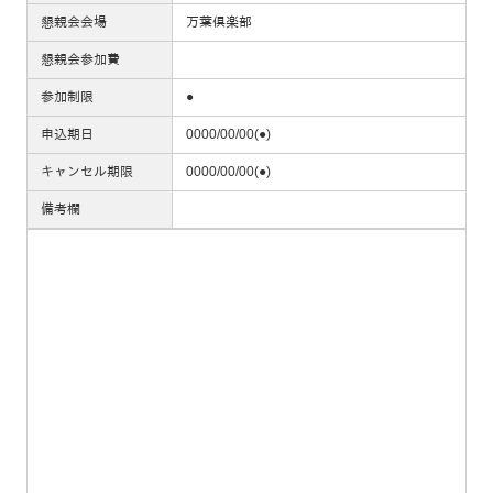
懇親会会場
万葉俱楽部
懇親会参加費
参加制限
●
申込期日
0000/00/00(●)
キャンセル期限
0000/00/00(●)
備考欄