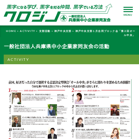
MENU
HOME >
ACTIVITY >
支部活動 >
神戸中央支部 >
神戸中央支部１月合同ブロック会「第２回オー
ル中央」
一般社団法人兵庫県中小企業家同友会の活動
ACTIVITY