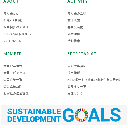
ABOUT
ACTIVITY
同友会とは
同友会の活動
組織･理事紹介
支部活動
経営指針のススメ
委員会活動
SDGsへの取り組み
部会活動
VISION2025
活動検索
MEMBER
SECRETARIAT
会員企業情報
同友会事務局
会員トピックス
採用情報
会員企業一覧
NTレポート（兵庫の中小企業の景況）
会員企業訪問
お知らせ一覧
わが社の経営理念
関連リンク