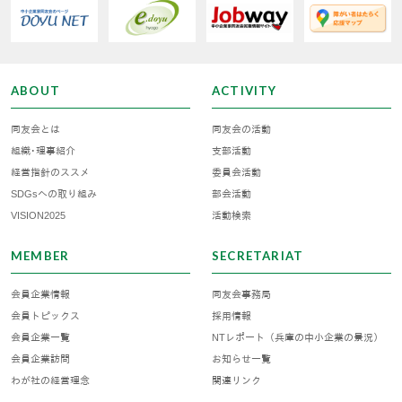
ABOUT
ACTIVITY
同友会とは
同友会の活動
組織･理事紹介
支部活動
経営指針のススメ
委員会活動
SDGsへの取り組み
部会活動
VISION2025
活動検索
MEMBER
SECRETARIAT
会員企業情報
同友会事務局
会員トピックス
採用情報
会員企業一覧
NTレポート（兵庫の中小企業の景況）
会員企業訪問
お知らせ一覧
わが社の経営理念
関連リンク