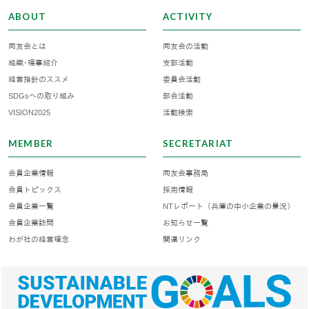
ABOUT
ACTIVITY
同友会とは
同友会の活動
組織･理事紹介
支部活動
経営指針のススメ
委員会活動
SDGsへの取り組み
部会活動
VISION2025
活動検索
MEMBER
SECRETARIAT
会員企業情報
同友会事務局
会員トピックス
採用情報
会員企業一覧
NTレポート（兵庫の中小企業の景況）
会員企業訪問
お知らせ一覧
わが社の経営理念
関連リンク