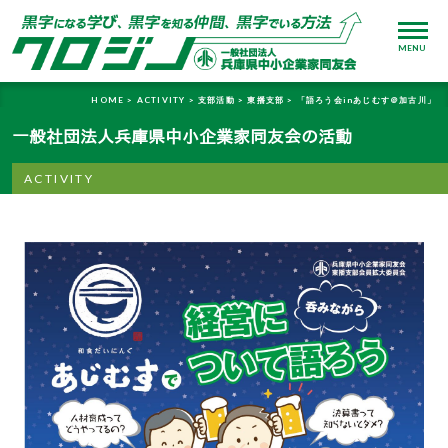
MENU
HOME >
ACTIVITY >
支部活動 >
東播支部 >
「語ろう会inあじむす＠加古川」
一般社団法人兵庫県中小企業家同友会の活動
ACTIVITY