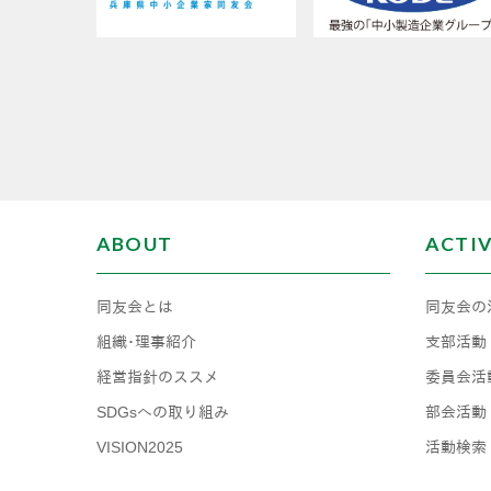
ABOUT
ACTI
同友会とは
同友会の
組織･理事紹介
支部活動
経営指針のススメ
委員会活
SDGsへの取り組み
部会活動
VISION2025
活動検索