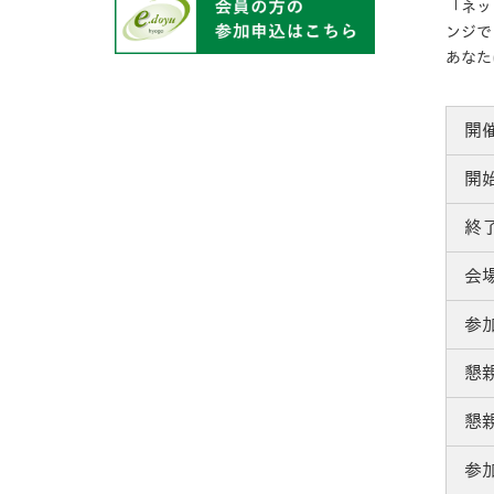
「ネッ
ンジで
あなた
開
開
終
会
参
懇
懇
参