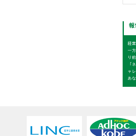
報
経営
一方
り前
「
ャレ
あな