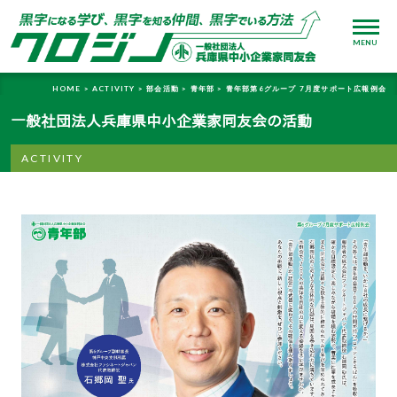
MENU
HOME >
ACTIVITY >
部会活動 >
青年部 >
青年部第6グループ 7月度サポート広報例会
一般社団法人兵庫県中小企業家同友会の活動
ACTIVITY