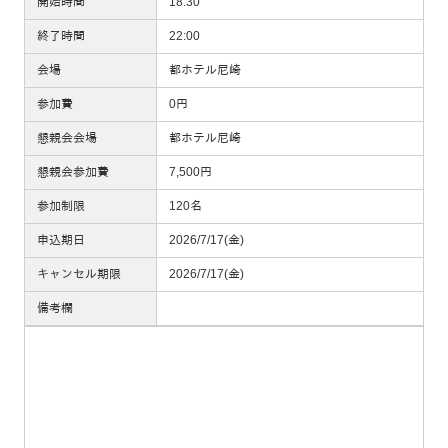
開始時間
18:30
終了時間
22:00
会場
都ホテル尼崎
参加費
0円
懇親会会場
都ホテル尼崎
懇親会参加費
7,500円
参加制限
120名
申込期日
2026/7/17(金)
キャンセル期限
2026/7/17(金)
備考欄