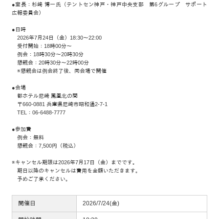
●室長：杉﨑 博一氏（テントセン神戸・神戸中央支部 第6グループ サポート
広報委員会）
●日時
2026年7月24日（金）18:30～22:00
受付開始：18時00分〜
例会：18時30分〜20時30分
懇親会：20時30分〜22時00分
※懇親会は例会終了後、同会場で開催
●会場
都ホテル尼崎 鳳凰北の間
〒660-0881 兵庫県尼崎市昭和通2-7-1
TEL：06-6488-7777
●参加費
例会：無料
懇親会：7,500円（税込）
※キャンセル期限は2026年7月17日（金）までです。
期日以降のキャンセルは費用を全額いただきます。
予めご了承ください。
開催日
2026/7/24(金)