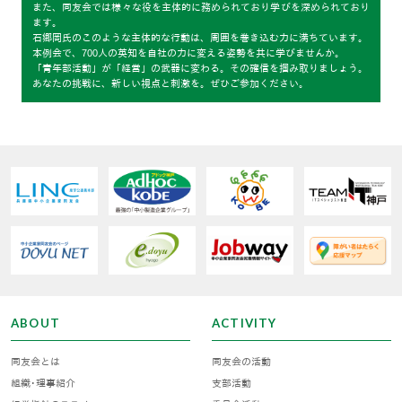
また、同友会では様々な役を主体的に務められており学びを深められており
ます。
石郷岡氏のこのような主体的な行動は、周囲を巻き込む力に満ちています。
本例会で、700人の英知を自社の力に変える姿勢を共に学びませんか。
「青年部活動」が「経営」の武器に変わる。その確信を掴み取りましょう。
あなたの挑戦に、新しい視点と刺激を。ぜひご参加ください。
ABOUT
ACTIVITY
同友会とは
同友会の活動
組織･理事紹介
支部活動