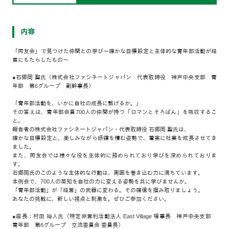
内容
「同友会」で見つけた仲間との学び～確かな目標設定と主体的な青年部活動が経
営にもたらしたもの～
●石郷岡 聖氏（株式会社ファシネートジャパン 代表取締役 神戸中央支部 青
年部 第6グループ 副幹事長）
「青年部活動を、いかに自社の成長に繋げるか。」
その答えは、青年部会員700人の仲間が持つ「ロマンとそろばん」を吸収するこ
と。
報告者の株式会社ファシネートジャパン・代表取締役 石郷岡 聖氏は、
確かな目標設定と、楽しみながら研鑽を積む姿勢で、着実に社業を成長させてき
ました。
また、同友会では様々な役を主体的に務められており学びを深められておりま
す。
石郷岡氏のこのような主体的な行動は、周囲を巻き込む力に満ちています。
本例会で、700人の英知を自社の力に変える姿勢を共に学びませんか。
「青年部活動」が「経営」の武器に変わる。その確信を掴み取りましょう。
あなたの挑戦に、新しい視点と刺激を。ぜひご参加ください。
●座長：村田 裕人氏（特定非営利活動法人 East Village 理事長 神戸中央支部
青年部 第6グループ 交流委員会 委員長）