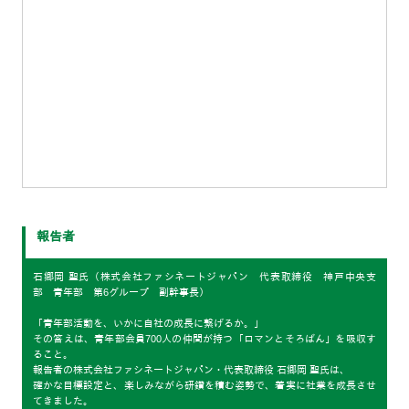
報告者
石郷岡 聖氏（株式会社ファシネートジャパン 代表取締役 神戸中央支
部 青年部 第6グループ 副幹事長）
「青年部活動を、いかに自社の成長に繋げるか。」
その答えは、青年部会員700人の仲間が持つ「ロマンとそろばん」を吸収す
ること。
報告者の株式会社ファシネートジャパン・代表取締役 石郷岡 聖氏は、
確かな目標設定と、楽しみながら研鑽を積む姿勢で、着実に社業を成長させ
てきました。