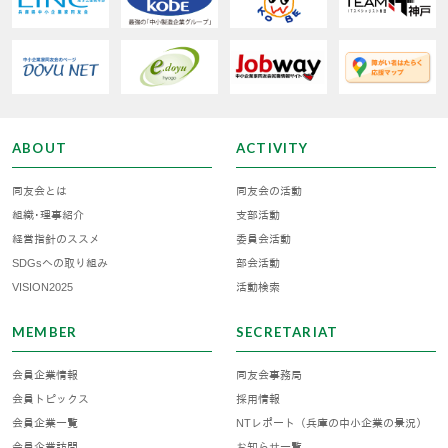
ABOUT
ACTIVITY
同友会とは
同友会の活動
組織･理事紹介
支部活動
経営指針のススメ
委員会活動
SDGsへの取り組み
部会活動
VISION2025
活動検索
MEMBER
SECRETARIAT
会員企業情報
同友会事務局
会員トピックス
採用情報
会員企業一覧
NTレポート（兵庫の中小企業の景況）
会員企業訪問
お知らせ一覧