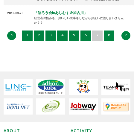
「語ろう会inあじむす＠加古川」
2018-03-20
経営者の悩みを、おいしい食事をしながらお互いに語り合いません
か？？
<
>
1
2
3
4
5
6
7
8
ABOUT
ACTIVITY