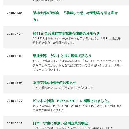
阪神支部8月例会 「承継した想いが新顧客を引き寄せ
2018-08-01
る」
第31回 全兵庫経営研究集会開催のお知らせ
2018-07-24
2018年9月26日（水）神戸ポートビアホテルにて、「第31回 全兵庫
経営研究集会」が開催されます。
東播支部 ゲストと共に珈集で語ろう
2018-07-03
おいしい雑談タイム『経営の語らい』 美味しいコーヒーとサンドイッ
チを楽しみながら、みんなで経営について語り合いましょう。 グルー
プワークも行います。
阪神支部6月例会のお知らせ
2018-05-05
中小企業のホンモノのブランディングとは！？
ビジネス雑誌「PRESIDENT」に掲載されました。
2018-04-27
ビジネス雑誌「PRESIDENT」2018.5.14号（4/23発売）に中小企業家
同友会が掲載されました。
日本一学生に手厚い合同企業説明会
2018-04-27
「ひょうご就職サミット」がヤフーニュースに掲載されました。