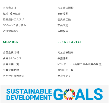
同友会とは
同友会の活動
組織･理事紹介
支部活動
経営指針のススメ
委員会活動
SDGsへの取り組み
部会活動
VISION2025
活動検索
MEMBER
SECRETARIAT
会員企業情報
同友会事務局
会員トピックス
採用情報
会員企業一覧
NTレポート（兵庫の中小企業の景況）
会員企業訪問
お知らせ一覧
わが社の経営理念
関連リンク