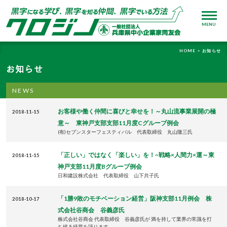
MENU
HOME >
お知らせ
お知らせ
NEWS
お客様や働く仲間に喜びと幸せを！～丸山流事業展開の極
2018-11-15
意～ 東神戸支部支部11月度Cグループ例会
(有)セブンスターフェスティバル 代表取締役 丸山隆三氏
「正しい」ではなく「楽しい」を！~戦略×人間力×運～東
2018-11-15
神戸支部11月度Bグループ例会
日和建設株式会社 代表取締役 山下共子氏
「1勝9敗のモチベーション経営」阪神支部11月例会 株
2018-10-17
式会社谷商会 谷義彦氏
株式会社谷商会 代表取締役 谷義彦氏が 満を持して業界の常識を打
ち破る経営を語ります。