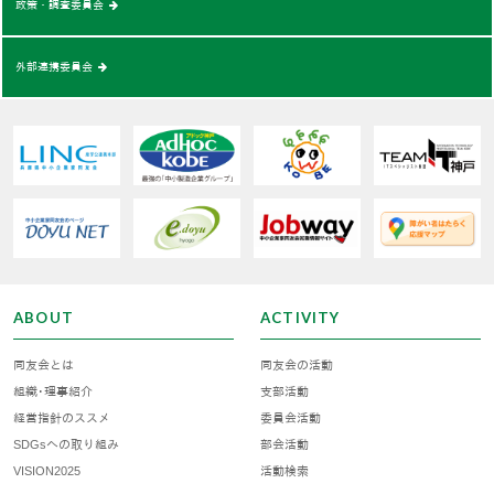
政策・調査委員会
外部連携委員会
ABOUT
ACTIVITY
同友会とは
同友会の活動
組織･理事紹介
支部活動
経営指針のススメ
委員会活動
SDGsへの取り組み
部会活動
VISION2025
活動検索